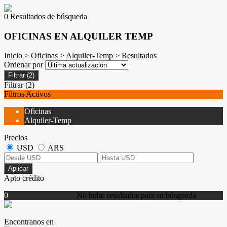
0 Resultados de búsqueda
OFICINAS EN ALQUILER TEMP
Inicio
>
Oficinas
>
Alquiler-Temp
> Resultados
Ordenar por
Filtrar
(2)
Filtrar
(2)
Filtros Activos
Oficinas
Alquiler-Temp
Precios
USD
ARS
Aplicar
Apto crédito
0
No hubo resultados para su búsqueda
Encontranos en