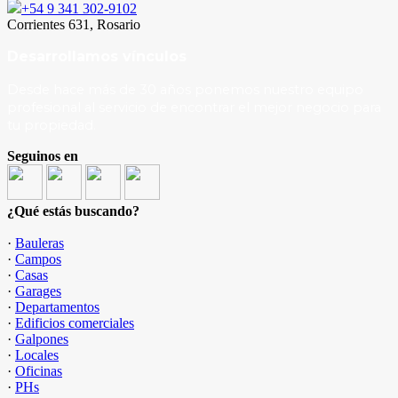
+54 9 341 302-9102
Corrientes 631, Rosario
Desarrollamos vínculos
Desde hace más de 30 años ponemos nuestro equipo
profesional al servicio de encontrar el mejor negocio para
tu propiedad.
Seguinos en
¿Qué estás buscando?
·
Bauleras
·
Campos
·
Casas
·
Garages
·
Departamentos
·
Edificios comerciales
·
Galpones
·
Locales
·
Oficinas
·
PHs