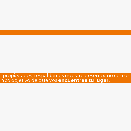
de propiedades, respaldamos nuestro desempeño con un h
nico objetivo de que vos
encuentres tu lugar.