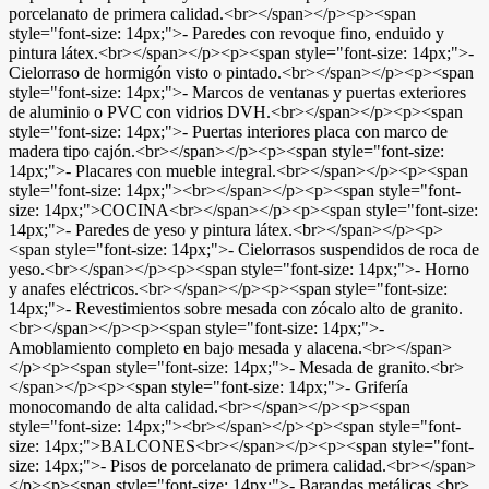
porcelanato de primera calidad.<br></span></p><p><span
style="font-size: 14px;">- Paredes con revoque fino, enduido y
pintura látex.<br></span></p><p><span style="font-size: 14px;">-
Cielorraso de hormigón visto o pintado.<br></span></p><p><span
style="font-size: 14px;">- Marcos de ventanas y puertas exteriores
de aluminio o PVC con vidrios DVH.<br></span></p><p><span
style="font-size: 14px;">- Puertas interiores placa con marco de
madera tipo cajón.<br></span></p><p><span style="font-size:
14px;">- Placares con mueble integral.<br></span></p><p><span
style="font-size: 14px;"><br></span></p><p><span style="font-
size: 14px;">COCINA<br></span></p><p><span style="font-size:
14px;">- Paredes de yeso y pintura látex.<br></span></p><p>
<span style="font-size: 14px;">- Cielorrasos suspendidos de roca de
yeso.<br></span></p><p><span style="font-size: 14px;">- Horno
y anafes eléctricos.<br></span></p><p><span style="font-size:
14px;">- Revestimientos sobre mesada con zócalo alto de granito.
<br></span></p><p><span style="font-size: 14px;">-
Amoblamiento completo en bajo mesada y alacena.<br></span>
</p><p><span style="font-size: 14px;">- Mesada de granito.<br>
</span></p><p><span style="font-size: 14px;">- Grifería
monocomando de alta calidad.<br></span></p><p><span
style="font-size: 14px;"><br></span></p><p><span style="font-
size: 14px;">BALCONES<br></span></p><p><span style="font-
size: 14px;">- Pisos de porcelanato de primera calidad.<br></span>
</p><p><span style="font-size: 14px;">- Barandas metálicas.<br>