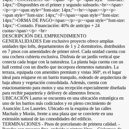
14px;">Disponibles en el primer y segundo subsuelo.<br></span>
</p><p><span style="font-size: 14px;"><br></span></p><p>
<span style="font-size: 14px;">F</span><span style="font-size:
14px;">ORMA DE PAGO</span></p><p><span style="font-size:
14px;">Contado. Financiación: 40% de anticipo + 24
cuotas</span></p> <br>
DESCRIPCIÓN DEL EMPRENDIMIENTO
GENERALIDADES Este exclusivo proyecto ofrece amplias
unidades tipo lofts, departamentos de 1 y 2 dormitorios, distribuidos
en 7 pisos con amenidades de primer nivel. Cada unidad cuenta con
una cochera cubierta exclusiva. Disfruta de un jardín vertical que
conecta cada hogar con la naturaleza. La planta baja cuenta con un
hall central con un diseño que incorpora elementos naturales. La
terraza, equipada con amenities premium y vistas 360º, es el lugar
ideal para relajarse en un barrio tranquilo, rodeado de arquitectura de
baja altura y vegetación consolidada. Además, cuenta con
estacionamiento para motos y una recepción especialmente diseñada
para recibir paquetería y delivery de alimentos frescos.
UBICACIÓN Laurus se encuentra en una ubicación estratégica en
uno de los barrios más codiciados y en pleno crecimiento de
Asunción: Los Laureles. Ubicado en la esquina de las calles
Machaín y Morán, frente a una plaza que se convierte en una
extensión natural de las comodidades del edificio.
TERMINACIONES - Pisos de porcelanato de primera calidad. -