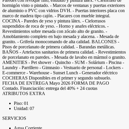
Paredes con revoque fino, enduido y pintura látex. - Cielorraso de
hormigón visto o pintado. - Marcos de ventanas y puertas exteriores
de aluminio o PVC con vidrios DVH. - Puertas interiores placa con
marco de madera tipo cajón. - Placares con mueble integral.
COCINA - Paredes de yeso y pintura látex. - Cielorrasos
suspendidos de roca de yeso. - Horno y anafes eléctricos. -
Revestimientos sobre mesada con zócalo alto de granito. -
Amoblamiento completo en bajo mesada y alacena. - Mesada de
granito. - Grifería monocomando de alta calidad. BALCONES -
Pisos de porcelanato de primera calidad. - Barandas metálicas.
BAÑOS - Artefactos sanitarios de primera calidad. - Revestimientos
de porcelanato en paredes. - Mesada de lavabo en mármol o granito.
AMENITIES - Pet shower - Quincho - SUM - Solárium - Piscina -
Laundry - Parrillero - Gimnasio - Vestuario de personal - Lockers -
E-commerce - Warehouse - Sunset Lunch - Generador eléctrico
COCHERAS Disponibles en el primer y segundo subsuelo.
FECHA DE ENTREGA Mayo 2026 FORMA DE PAGO
Contado. Financiación: entrega del 40% + 24 cuotas
ATRIBUTOS EXTRA
Piso: 01
Unidad: 07
SERVICIOS
Agua Corriente