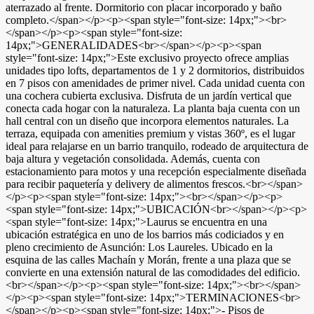
aterrazado al frente. Dormitorio con placar incorporado y baño
completo.</span></p><p><span style="font-size: 14px;"><br>
</span></p><p><span style="font-size:
14px;">GENERALIDADES<br></span></p><p><span
style="font-size: 14px;">Este exclusivo proyecto ofrece amplias
unidades tipo lofts, departamentos de 1 y 2 dormitorios, distribuidos
en 7 pisos con amenidades de primer nivel. Cada unidad cuenta con
una cochera cubierta exclusiva. Disfruta de un jardín vertical que
conecta cada hogar con la naturaleza. La planta baja cuenta con un
hall central con un diseño que incorpora elementos naturales. La
terraza, equipada con amenities premium y vistas 360º, es el lugar
ideal para relajarse en un barrio tranquilo, rodeado de arquitectura de
baja altura y vegetación consolidada. Además, cuenta con
estacionamiento para motos y una recepción especialmente diseñada
para recibir paquetería y delivery de alimentos frescos.<br></span>
</p><p><span style="font-size: 14px;"><br></span></p><p>
<span style="font-size: 14px;">UBICACIÓN<br></span></p><p>
<span style="font-size: 14px;">Laurus se encuentra en una
ubicación estratégica en uno de los barrios más codiciados y en
pleno crecimiento de Asunción: Los Laureles. Ubicado en la
esquina de las calles Machaín y Morán, frente a una plaza que se
convierte en una extensión natural de las comodidades del edificio.
<br></span></p><p><span style="font-size: 14px;"><br></span>
</p><p><span style="font-size: 14px;">TERMINACIONES<br>
</span></p><p><span style="font-size: 14px;">- Pisos de