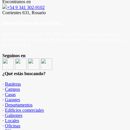
Encontranos en
+54 9 341 302-9102
Corrientes 631, Rosario
Desarrollamos vínculos
Desde hace más de 30 años ponemos nuestro equipo
profesional al servicio de encontrar el mejor negocio para
tu propiedad.
Seguinos en
¿Qué estás buscando?
·
Bauleras
·
Campos
·
Casas
·
Garages
·
Departamentos
·
Edificios comerciales
·
Galpones
·
Locales
·
Oficinas