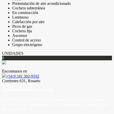
Preinstalación de aire acondicionado
Cochera subterránea
En construcción
Luminoso
Calefacción por aire
Picos de gas
Cochera fija
Ascensor
Control de acceso
Grupo electrógeno
UNIDADES
0
Encontranos en
+54 9 341 302-9102
Corrientes 631, Rosario
Desarrollamos vínculos
Desde hace más de 30 años ponemos nuestro equipo
profesional al servicio de encontrar el mejor negocio para
tu propiedad.